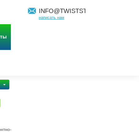
INFO@TWISTSTUDIO.RU
написать нам
йты
я
онтно-