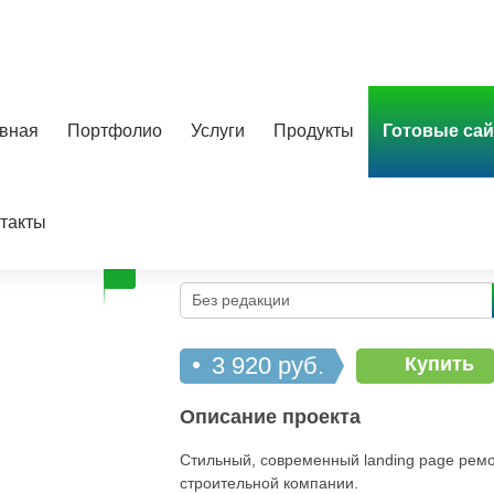
вная
Портфолио
Услуги
Продукты
Готовые са
Ремонтно-отделочная компани
такты
Вернуться в каталог
Онлайн демо
Без редакции
3 920 руб.
Купить
Описание проекта
Стильный, современный landing page рем
строительной компании.