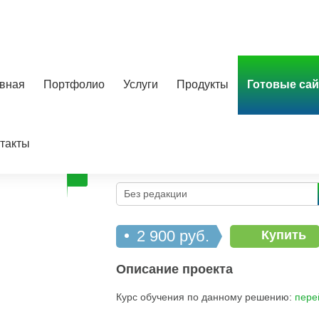
вная
Портфолио
Услуги
Продукты
Готовые са
Focus - Landing Page
такты
Вернуться в каталог
Онлайн демо
Без редакции
2 900 руб.
Купить
Описание проекта
Курс обучения по данному решению:
пере