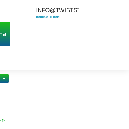
INFO@TWISTSTUDIO.RU
написать нам
йты
йти